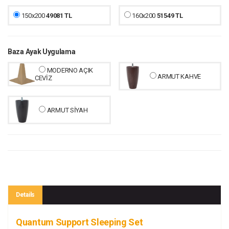
150x200
49081 TL
160x200
51549 TL
Baza Ayak Uygulama
MODERNO AÇIK
ARMUT KAHVE
CEVİZ
ARMUT SİYAH
Details
Quantum Support Sleeping Set