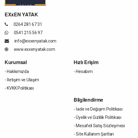
EXxEN YATAK
0264 281 67 31
0541 215 56 97
info@exxenyatak.com
www.exxenyatak.com
Kurumsal
Hızlı Erişim
- Hakkımızda
- Hesabım
- İletişim ve Ulaşım
- KVKK Politikası
Bilgilendirme
- İade ve Değişim Politikası
- Üyelik ve Gizlilik Politikası
- Mesafeli Satış Sözleşmesi
- Site Kullanım Şartları