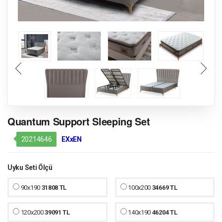
Quantum Support Sleeping Set
20214646
EXxEN
Uyku Seti Ölçü
90x190
31808 TL
100x200
34669 TL
120x200
39091 TL
140x190
46204 TL