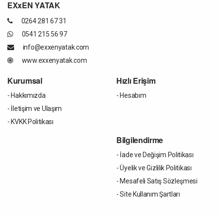
EXxEN YATAK
0264 281 67 31
0541 215 56 97
info@exxenyatak.com
www.exxenyatak.com
Kurumsal
Hızlı Erişim
- Hakkımızda
- Hesabım
- İletişim ve Ulaşım
- KVKK Politikası
Bilgilendirme
- İade ve Değişim Politikası
- Üyelik ve Gizlilik Politikası
- Mesafeli Satış Sözleşmesi
- Site Kullanım Şartları