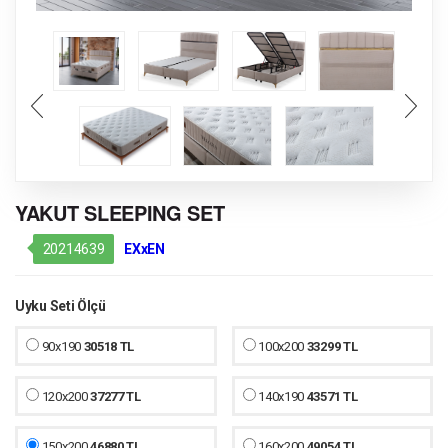
YAKUT SLEEPING SET
20214639
EXxEN
Uyku Seti Ölçü
90x190
30518 TL
100x200
33299 TL
120x200
37277 TL
140x190
43571 TL
150x200
46880 TL
160x200
49054 TL