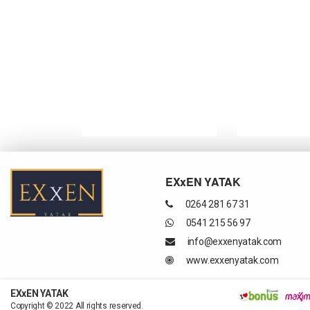
EXxEN YATAK
0264 281 67 31
0541 215 56 97
info@exxenyatak.com
www.exxenyatak.com
EXxEN YATAK
Copyright © 2022 All rights reserved.