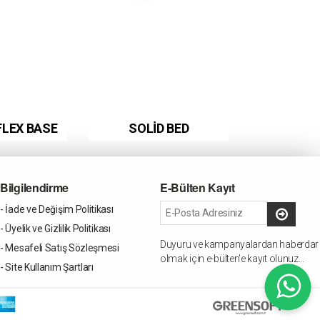
FLEX BASE
SOLİD BED
Bilgilendirme
E-Bülten Kayıt
- İade ve Değişim Politikası
- Üyelik ve Gizlilik Politikası
Duyuru ve kampanyalardan haberdar
- Mesafeli Satış Sözleşmesi
olmak için e-bülten'e kayıt olunuz...
- Site Kullanım Şartları