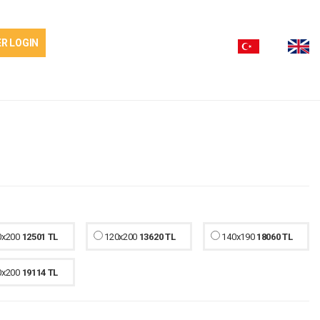
R LOGIN
0x200
12501 TL
120x200
13620 TL
140x190
18060 TL
0x200
19114 TL