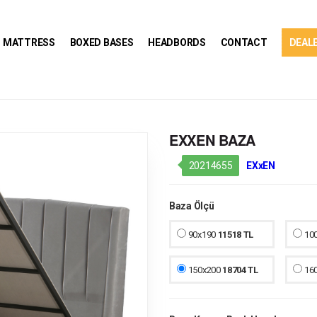
MATTRESS
BOXED BASES
HEADBORDS
CONTACT
DEALE
EXXEN BAZA
20214655
EXxEN
Baza Ölçü
90x190
11518 TL
10
150x200
18704 TL
16