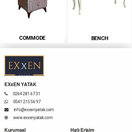
COMMODE
BENCH
EXxEN YATAK
0264 281 67 31
0541 215 56 97
info@exxenyatak.com
www.exxenyatak.com
Kurumsal
Hızlı Erişim