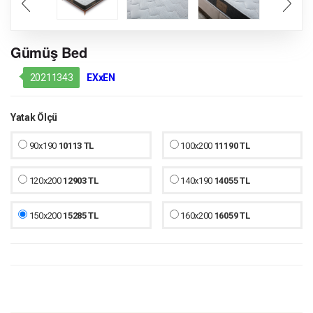
Gümüş Bed
20211343
EXxEN
Yatak Ölçü
90x190
10113 TL
100x200
11190 TL
120x200
12903 TL
140x190
14055 TL
150x200
15285 TL
160x200
16059 TL