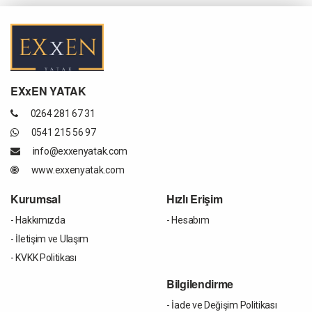
EXxEN YATAK
0264 281 67 31
0541 215 56 97
info@exxenyatak.com
www.exxenyatak.com
Kurumsal
Hızlı Erişim
- Hakkımızda
- Hesabım
- İletişim ve Ulaşım
- KVKK Politikası
Bilgilendirme
- İade ve Değişim Politikası